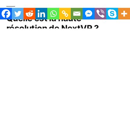
Quelle est la haute
résolution de NextVR ?
NextVR offre la plus haute résolution possible
pour chaque plateforme compatible avec
l’application NextVR.
Où trouver des expériences en haute
résolution ?
Les fans pourront accéder aux finales de la NBA
dans le canal des finales de la NBA dans
l’application NextVR. Deux options, haute