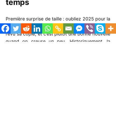
temps
Première surprise de taille : oubliez 2025 pour la
sortie du Meta Quest 4. Meta a complètement
revu sa copie, et c’est plutôt une bonne nouvelle
quand on creuse un peu. Historiquement, la
firme de Menlo Park sortait un nouveau casque
tous les trois ans environ. Le Quest 2 en 2020, le
Quest 3 en 2023… logiquement, on s’attendait au
Quest 4 pour 2025 ou début 2026.
Mais voilà, Meta a décidé de casser ce rythme
pour une raison stratégique fascinante.
L’entreprise travaille en parallèle sur un projet
encore plus ambitieux : des lunettes de réalité