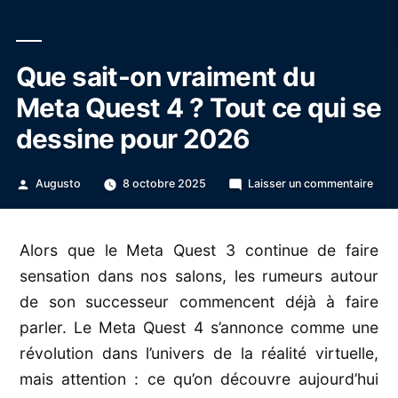
Que sait-on vraiment du
Meta Quest 4 ? Tout ce qui se
dessine pour 2026
Publié
sur
Augusto
8 octobre 2025
Laisser un commentaire
par
Que
sait-
on
Alors que le Meta Quest 3 continue de faire
vrai
sensation dans nos salons, les rumeurs autour
du
Met
de son successeur commencent déjà à faire
Que
parler. Le Meta Quest 4 s’annonce comme une
4
révolution dans l’univers de la réalité virtuelle,
?
Tout
mais attention : ce qu’on découvre aujourd’hui
ce