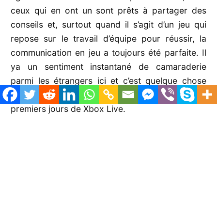
ceux qui en ont un sont prêts à partager des
conseils et, surtout quand il s’agit d’un jeu qui
repose sur le travail d’équipe pour réussir, la
communication en jeu a toujours été parfaite. Il
ya un sentiment instantané de camaraderie
parmi les étrangers ici et c’est quelque chose
que je n’ai pas vraiment connu depuis les
premiers jours de Xbox Live.
Bien que la plus grande partie du mérite puisse
probablement être attribuée à la plus petite taille
de la communauté PSVR, je ne peux pas
m’empêcher de penser qu’une partie de cette
amabilité est également due à l’incroyable
qualité du Firewall Zero Hour. C’est un jeu dont