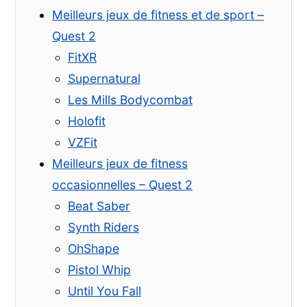
et
Meilleurs jeux de fitness et de sport –
d’entraînement
pour
Quest 2
Meta
FitXR
Quest
Supernatural
2
Les Mills Bodycombat
Holofit
VZFit
Meilleurs jeux de fitness
occasionnelles – Quest 2
Beat Saber
Synth Riders
OhShape
Pistol Whip
Until You Fall