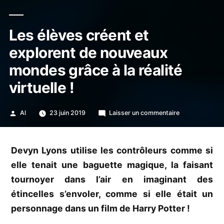
Les élèves créent et
explorent de nouveaux
mondes grâce à la réalité
virtuelle !
Publié
sur
Al
23 juin 2019
Laisser un commentaire
par
Les
élèves
créent
Devyn Lyons utilise les contrôleurs comme si
et
elle tenait une baguette magique, la faisant
explorent
de
tournoyer dans l’air en imaginant des
nouveaux
étincelles s’envoler, comme si elle était un
mondes
personnage dans un film de Harry Potter !
grâce
à