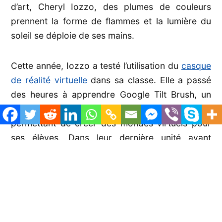
d’art, Cheryl Iozzo, des plumes de couleurs
prennent la forme de flammes et la lumière du
soleil se déploie de ses mains.
Cette année, Iozzo a testé l’utilisation du
casque
de réalité virtuelle
dans sa classe. Elle a passé
des heures à apprendre Google Tilt Brush, un
programme artistique pour périphérique
permettant de créer des mondes virtuels pour
ses élèves. Dans leur dernière unité avant
l’obtention du diplôme, ses élèves de cinquième
année ont utilisé la technologie satellite Google
Earth pour se rendre au Guatemala et dans les
montagnes de Tikal, où ils ont vu le célèbre
temple de pierre Jaguar.