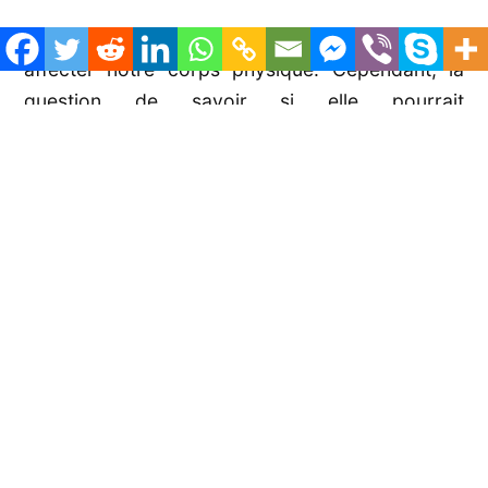
Les interactions de RV pourraient ne pas
affecter notre corps physique. Cependant, la
question de savoir si elle pourrait
éventuellement laisser des effets
psychologiques graves est une autre affaire.
Étant donné que les jeux de réalité virtuelle
n’existent plus depuis longtemps, nous en
savons peu sur leurs conséquences non
physiques.
La violence dans les jeux de
réalité virtuelle