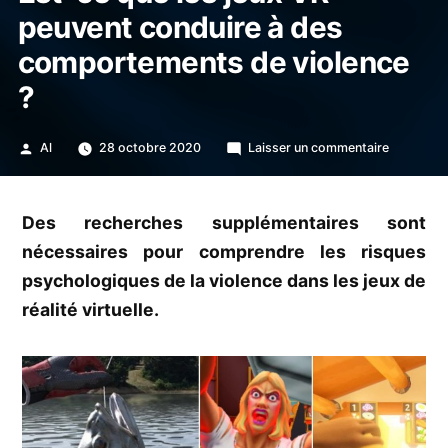
peuvent conduire à des
comportements de violence
?
Publié
sur
Al
28 octobre 2020
Laisser un commentaire
par
Est-
ce
que
Des recherches supplémentaires sont
les
nécessaires pour comprendre les risques
jeux
VR
psychologiques de la violence dans les jeux de
peuvent
réalité virtuelle.
conduire
à
des
comporte
de
violence
?