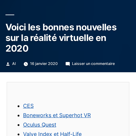
Voici les bonnes nouvelles
sur la réalité virtuelle en
2020
Publié
sur
Al
16 janvier 2020
Laisser un commentaire
par
Voici
les
bonnes
nouvelles
sur
la
CES
réalité
virtuelle
Boneworks et Superhot VR
en
Oculus Quest
2020
Valve Index et Half-Life