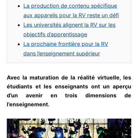
nouvelles
La production de contenu spécifique
possibilités
aux appareils pour la RV reste un défi
à
l’enseignem
Les universités alignent la RV sur les
supérieur
objectifs d’apprentissage
La prochaine frontière pour la RV
dans l’enseignement supérieur
Avec la maturation de la réalité virtuelle, les
étudiants et les enseignants ont un aperçu
d’un avenir en trois dimensions de
l’enseignement.