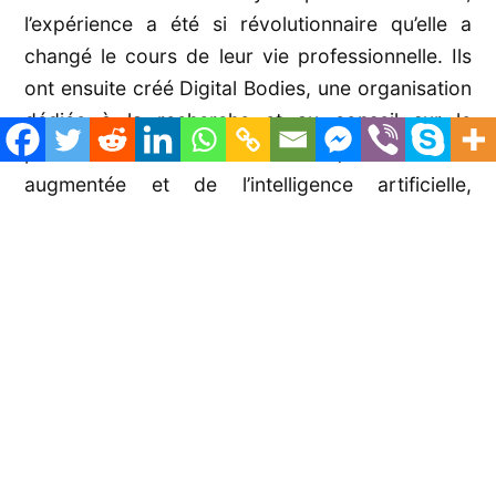
l’expérience a été si révolutionnaire qu’elle a
changé le cours de leur vie professionnelle. Ils
ont ensuite créé Digital Bodies, une organisation
dédiée à la recherche et au conseil sur le
pouvoir transformateur de la RV, de la réalité
augmentée et de l’intelligence artificielle,
collectivement appelées réalité étendue (XR)
dans l’éducation et la société.
« Je suis intéressée par l’expérimentation de la
façon dont cela va changer tout ce que nous
faisons dans l’éducation, et la façon dont nous
travaillons, jouons et apprenons à l’avenir »,
déclare Georgieva. Elle et Craig hésitent à lier la
RV à des modèles pédagogiques existants, en