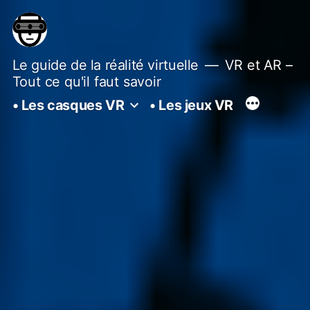
Aller
au
contenu
Le guide de la réalité virtuelle
VR et AR –
Tout ce qu'il faut savoir
• Les casques VR
• Les jeux VR