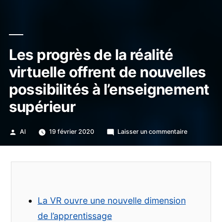
Les progrès de la réalité
virtuelle offrent de nouvelles
possibilités à l’enseignement
supérieur
Publié
sur
Al
19 février 2020
Laisser un commentaire
par
Les
progrès
de
la
réalité
virtuelle
La VR ouvre une nouvelle dimension
offrent
de
de l’apprentissage