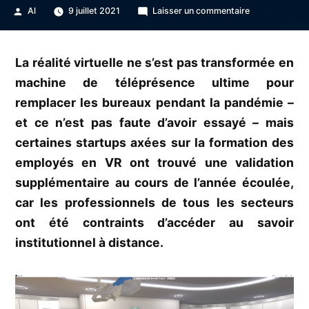
Publié
sur
Al
9 juillet 2021
Laisser un commentaire
par
Osso
VR
lève
La réalité virtuelle ne s’est pas transformée en
27M
machine de téléprésence ultime pour
$
pour
remplacer les bureaux pendant la pandémie –
transformer
et ce n’est pas faute d’avoir essayé – mais
la
certaines startups axées sur la formation des
chirurgie
en
employés en VR ont trouvé une validation
jeu
supplémentaire au cours de l’année écoulée,
vidéo
car les professionnels de tous les secteurs
ont été contraints d’accéder au savoir
institutionnel à distance.