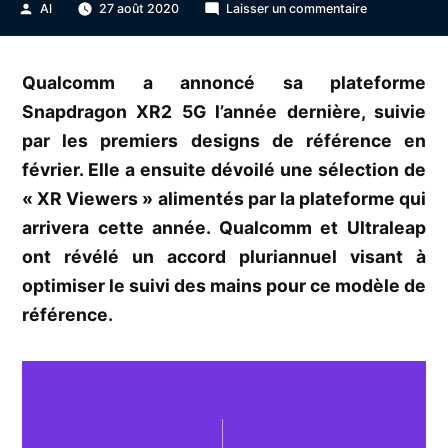
Publié
sur
Al
27 août 2020
Laisser un commentaire
par
Ultraleap
aide
Qualcomm
Qualcomm a annoncé sa plateforme
à
Snapdragon XR2 5G l’année dernière, suivie
optimiser
le
par les premiers designs de référence en
suivi
février. Elle a ensuite dévoilé une sélection de
des
« XR Viewers » alimentés par la plateforme qui
mains
sur
arrivera cette année. Qualcomm et Ultraleap
la
ont révélé un accord pluriannuel visant à
plateforme
XR2
optimiser le suivi des mains pour ce modèle de
5G
référence.