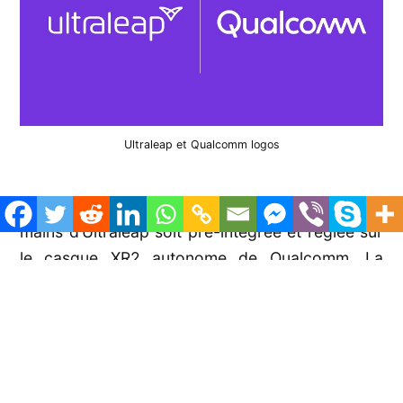
Ultraleap et Qualcomm logos
L’accord prévoit que la technologie de suivi des
mains d’Ultraleap soit pré-intégrée et réglée sur
le casque XR2 autonome de Qualcomm. La
conception sera basée sur la plateforme de suivi
des mains « Gemini » de cinquième génération
d’Ultraleap, offrant ainsi une expérience
« toujours disponible ».