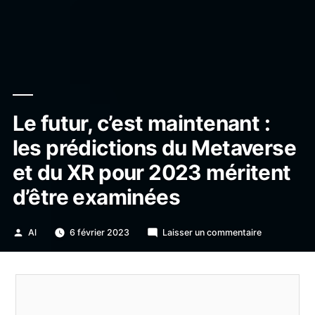
Le futur, c’est maintenant :
les prédictions du Metaverse
et du XR pour 2023 méritent
d’être examinées
Publié
sur
Al
6 février 2023
Laisser un commentaire
par
Le
futur,
c’est
maintenant
: