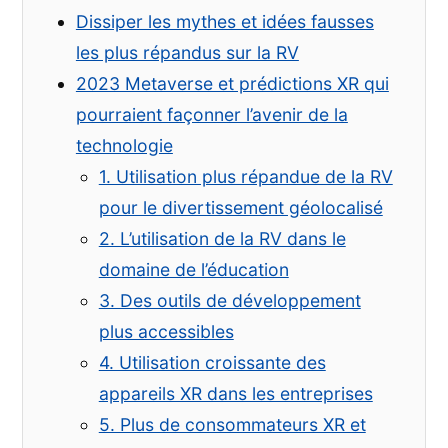
les
Dissiper les mythes et idées fausses
prédictions
du
les plus répandus sur la RV
Metaverse
2023 Metaverse et prédictions XR qui
et
pourraient façonner l’avenir de la
du
XR
technologie
pour
1. Utilisation plus répandue de la RV
2023
méritent
pour le divertissement géolocalisé
d’être
2. L’utilisation de la RV dans le
examinées
domaine de l’éducation
3. Des outils de développement
plus accessibles
4. Utilisation croissante des
appareils XR dans les entreprises
5. Plus de consommateurs XR et