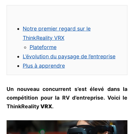
le
casque
VR
d’entrepris
Notre premier regard sur le
autonome
ThinkRealit
ThinkReality VRX
VRX
Plateforme
L’évolution du paysage de l’entreprise
Plus à apprendre
Un nouveau concurrent s’est élevé dans la
compétition pour la RV d’entreprise. Voici le
ThinkReality
VRX
.