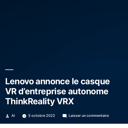
Lenovo annonce le casque
VR d’entreprise autonome
ThinkReality VRX
Publié
sur
Al
5 octobre 2022
Laisser un commentaire
par
Lenovo
annonce